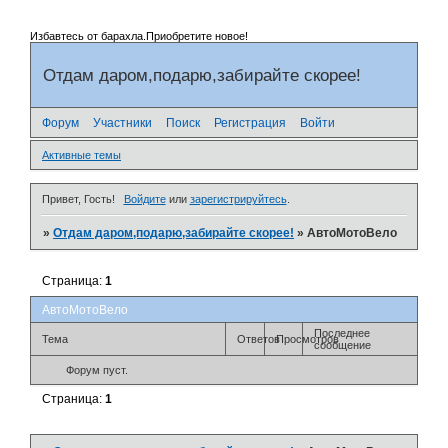
Избавтесь от барахла.Приобретите новое!
Отдам даром,подарю,забирайте скорее!
Форум
Участники
Поиск
Регистрация
Войти
Активные темы
Привет, Гость!
Войдите
или
зарегистрируйтесь
.
»
Отдам даром,подарю,забирайте скорее!
»
АвтоМотоВело
Страница:
1
АвтоМотоВело
Последнее
Тема
Ответов
Просмотров
сообщение
Форум пуст.
Страница:
1