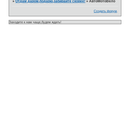
»
Отдам даром,подарю,забирайте скорее!
»
АвтоМотоВело
Создать форум
.
Заходите к нам чаще,будем ждать!