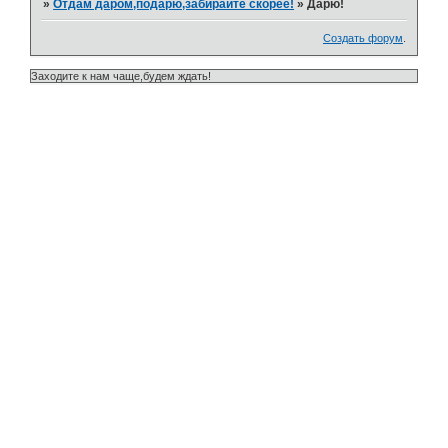
»
Отдам даром,подарю,забирайте скорее!
»
Дарю!
Создать форум
.
Заходите к нам чаще,будем ждать!