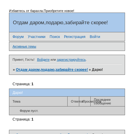
Избавтесь от барахла.Приобретите новое!
Отдам даром,подарю,забирайте скорее!
Форум
Участники
Поиск
Регистрация
Войти
Активные темы
Привет, Гость!
Войдите
или
зарегистрируйтесь
.
»
Отдам даром,подарю,забирайте скорее!
»
Дарю!
Страница:
1
Дарю!
Последнее
Тема
Ответов
Просмотров
сообщение
Форум пуст.
Страница:
1